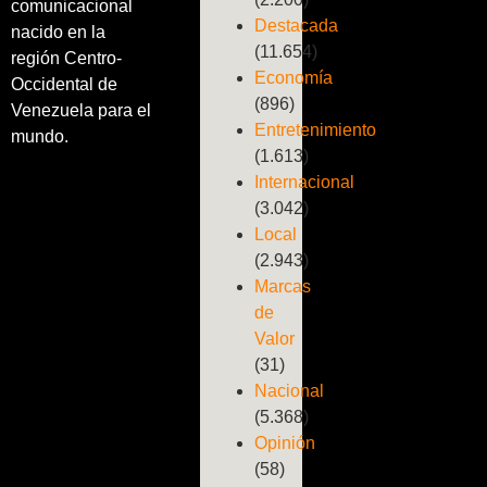
comunicacional
Destacada
nacido en la
(11.654)
región Centro-
Economía
Occidental de
(896)
Venezuela para el
Entretenimiento
mundo.
(1.613)
Internacional
(3.042)
Local
(2.943)
Marcas
de
Valor
(31)
Nacional
(5.368)
Opinión
(58)