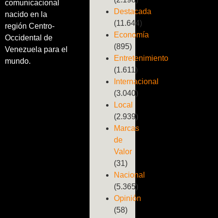
comunicacional
Destacada
nacido en la
(11.644)
región Centro-
Economía
Occidental de
(895)
Venezuela para el
Entretenimiento
mundo.
(1.611)
Internacional
(3.040)
Local
(2.939)
Marcas
de
Valor
(31)
Nacional
(5.365)
Opinión
(58)