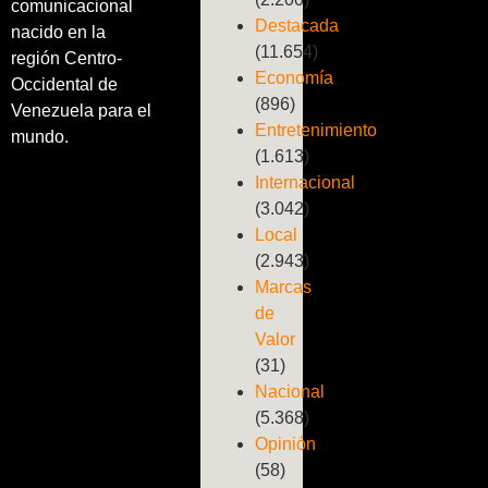
comunicacional
Destacada
nacido en la
(11.654)
región Centro-
Economía
Occidental de
(896)
Venezuela para el
Entretenimiento
mundo.
(1.613)
Internacional
(3.042)
Local
(2.943)
Marcas
de
Valor
(31)
Nacional
(5.368)
Opinión
(58)