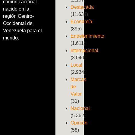
comunicacional
Destacada
nacido en la
(11.634)
región Centro-
Economía
Occidental de
(895)
Venezuela para el
Entretenimiento
mundo.
(1.611)
Internacional
(3.040)
Local
(2.934)
Marcas
de
Valor
(31)
Nacional
(5.362)
Opinión
(58)