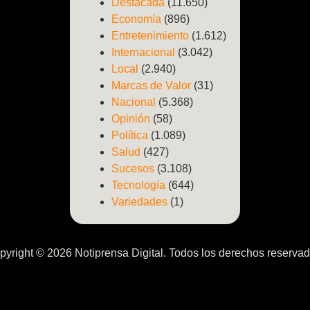
Destacada
(11.650)
Economía
(896)
Entretenimiento
(1.612)
Internacional
(3.042)
Local
(2.940)
Marcas de Valor
(31)
Nacional
(5.368)
Opinión
(58)
Política
(1.089)
Salud
(427)
Sucesos
(3.108)
Tecnología
(644)
Variedades
(1)
pyright © 2026 Notiprensa Digital. Todos los derechos reservad