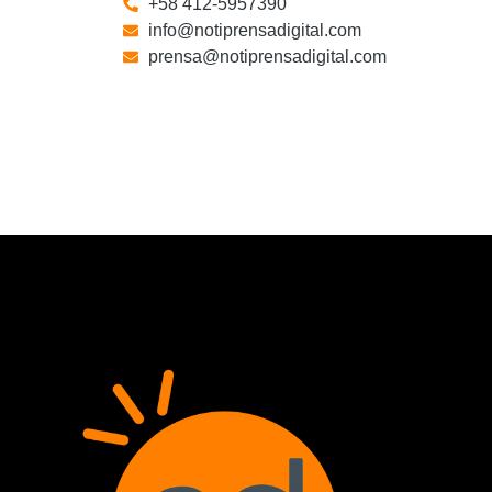
+58 412-5957390
info@notiprensadigital.com
prensa@notiprensadigital.com