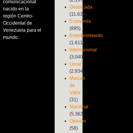
comunicacional
Destacada
nacido en la
(11.634)
región Centro-
Economía
Occidental de
(895)
Venezuela para el
Entretenimiento
mundo.
(1.611)
Internacional
(3.040)
Local
(2.934)
Marcas
de
Valor
(31)
Nacional
(5.362)
Opinión
(58)