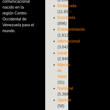
comunicacional
Destacada
nacido en la
(11.650)
región Centro-
Economía
Occidental de
(896)
Venezuela para el
Entretenimiento
mundo.
(1.612)
Internacional
(3.042)
Local
(2.940)
Marcas
de
Valor
(31)
Nacional
(5.368)
Opinión
(58)