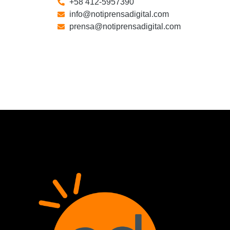
+58 412-5957390
info@notiprensadigital.com
prensa@notiprensadigital.com