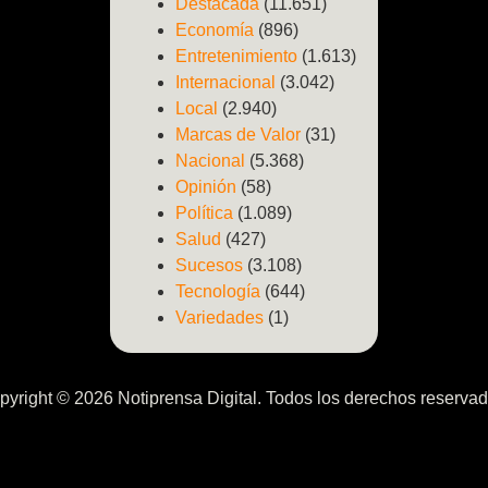
Destacada
(11.651)
Economía
(896)
Entretenimiento
(1.613)
Internacional
(3.042)
Local
(2.940)
Marcas de Valor
(31)
Nacional
(5.368)
Opinión
(58)
Política
(1.089)
Salud
(427)
Sucesos
(3.108)
Tecnología
(644)
Variedades
(1)
pyright © 2026 Notiprensa Digital. Todos los derechos reservad