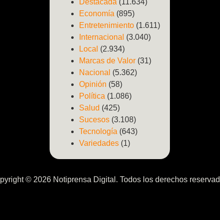
Destacada
(11.634)
Economía
(895)
Entretenimiento
(1.611)
Internacional
(3.040)
Local
(2.934)
Marcas de Valor
(31)
Nacional
(5.362)
Opinión
(58)
Política
(1.086)
Salud
(425)
Sucesos
(3.108)
Tecnología
(643)
Variedades
(1)
pyright © 2026 Notiprensa Digital. Todos los derechos reservad