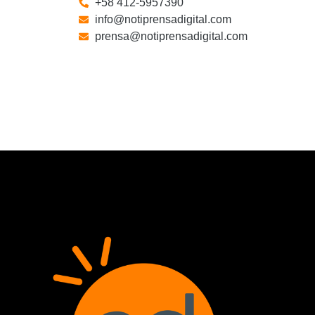
+58 412-5957390
info@notiprensadigital.com
prensa@notiprensadigital.com