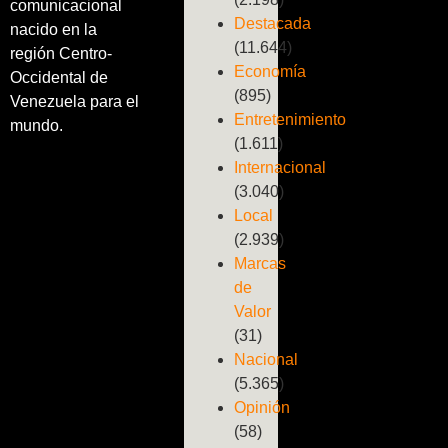
comunicacional
Destacada
nacido en la
(11.644)
región Centro-
Economía
Occidental de
(895)
Venezuela para el
Entretenimiento
mundo.
(1.611)
Internacional
(3.040)
Local
(2.939)
Marcas
de
Valor
(31)
Nacional
(5.365)
Opinión
(58)