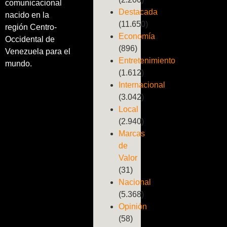
comunicacional
Destacada
nacido en la
(11.650)
región Centro-
Economía
Occidental de
(896)
Venezuela para el
Entretenimiento
mundo.
(1.612)
Internacional
(3.042)
Local
(2.940)
Marcas
de
Valor
(31)
Nacional
(5.368)
Opinión
(58)