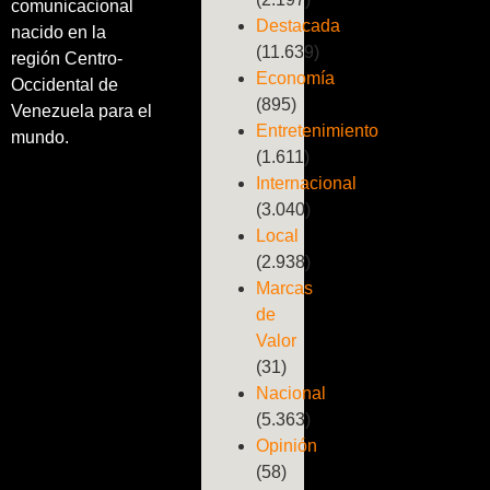
comunicacional
Destacada
nacido en la
(11.639)
región Centro-
Economía
Occidental de
(895)
Venezuela para el
Entretenimiento
mundo.
(1.611)
Internacional
(3.040)
Local
(2.938)
Marcas
de
Valor
(31)
Nacional
(5.363)
Opinión
(58)