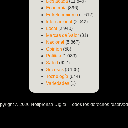
Destacada
(11.649)
Economía
(896)
Entretenimiento
(1.612)
Internacional
(3.042)
Local
(2.940)
Marcas de Valor
(31)
Nacional
(5.367)
Opinión
(58)
Política
(1.089)
Salud
(427)
Sucesos
(3.108)
Tecnología
(644)
Variedades
(1)
pyright © 2026 Notiprensa Digital. Todos los derechos reservad