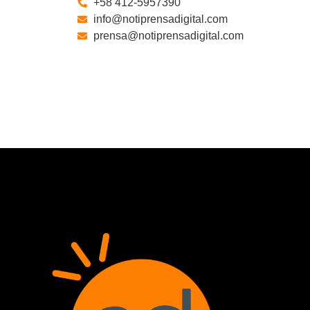
+58 412-5957390
info@notiprensadigital.com
prensa@notiprensadigital.com