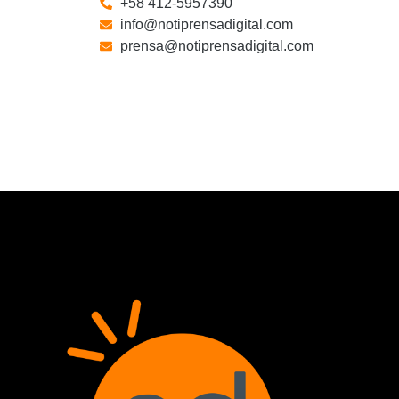
+58 412-5957390
info@notiprensadigital.com
prensa@notiprensadigital.com