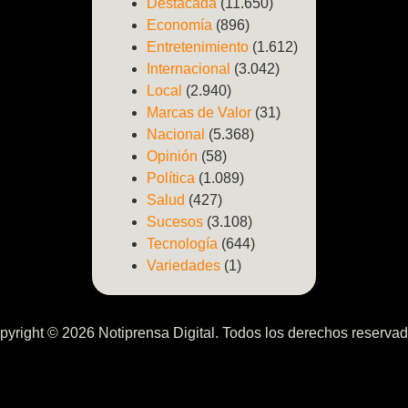
Destacada
(11.650)
Economía
(896)
Entretenimiento
(1.612)
Internacional
(3.042)
Local
(2.940)
Marcas de Valor
(31)
Nacional
(5.368)
Opinión
(58)
Política
(1.089)
Salud
(427)
Sucesos
(3.108)
Tecnología
(644)
Variedades
(1)
pyright © 2026 Notiprensa Digital. Todos los derechos reservad