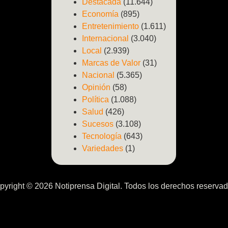
Destacada
(11.644)
Economía
(895)
Entretenimiento
(1.611)
Internacional
(3.040)
Local
(2.939)
Marcas de Valor
(31)
Nacional
(5.365)
Opinión
(58)
Política
(1.088)
Salud
(426)
Sucesos
(3.108)
Tecnología
(643)
Variedades
(1)
pyright © 2026 Notiprensa Digital. Todos los derechos reservad