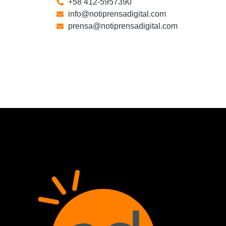
+58 412-5957390
info@notiprensadigital.com
prensa@notiprensadigital.com