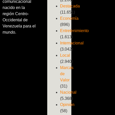
comunicacional
Destacada
nacido en la
(11.651)
región Centro-
Economía
Occidental de
(896)
Venezuela para el
Entretenimiento
mundo.
(1.613)
Internacional
(3.042)
Local
(2.940)
Marcas
de
Valor
(31)
Nacional
(5.368)
Opinión
(58)