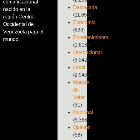
comunicacional
Destacada
nacido en la
(11.651)
región Centro-
Economía
Occidental de
(896)
Venezuela para el
Entretenimiento
mundo.
(1.613)
Internacional
(3.042)
Local
(2.940)
Marcas
de
Valor
(31)
Nacional
(5.368)
Opinión
(58)