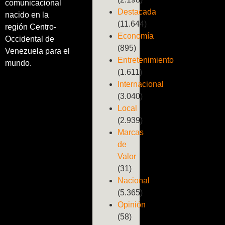
comunicacional
Destacada
nacido en la
(11.644)
región Centro-
Economía
Occidental de
(895)
Venezuela para el
Entretenimiento
mundo.
(1.611)
Internacional
(3.040)
Local
(2.939)
Marcas
de
Valor
(31)
Nacional
(5.365)
Opinión
(58)