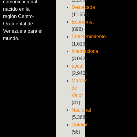
comunicacional
Destacada
nacido en la
(11.651)
región Centro-
Economía
Occidental de
(896)
Venezuela para el
Entretenimiento
mundo.
(1.613)
Internacional
(3.042)
Local
(2.940)
Marcas
de
Valor
(31)
Nacional
(5.368)
Opinión
(58)