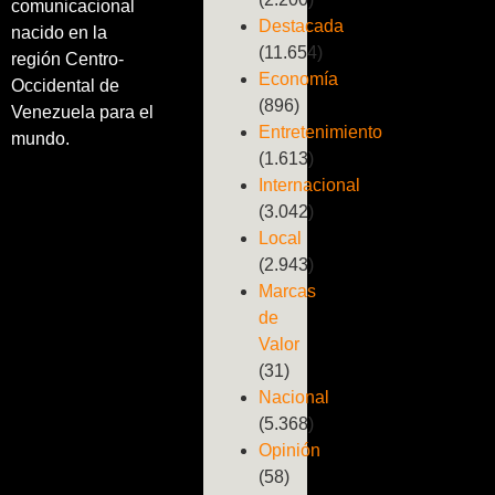
comunicacional
Destacada
nacido en la
(11.654)
región Centro-
Economía
Occidental de
(896)
Venezuela para el
Entretenimiento
mundo.
(1.613)
Internacional
(3.042)
Local
(2.943)
Marcas
de
Valor
(31)
Nacional
(5.368)
Opinión
(58)