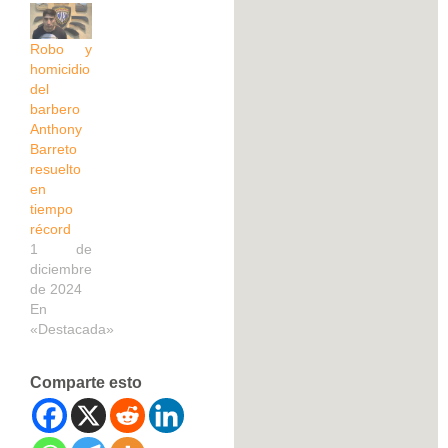
Robo y
homicidio
del
barbero
Anthony
Barreto
resuelto
en
tiempo
récord
1 de
diciembre
de 2024
En
«Destacada»
Comparte esto