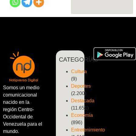
CATEGORÍAS
Cultura
(9)
Deportes
Somos un medio
(2.200)
comunicacional
Destacada
nacido en la
(11.651)
región Centro-
Economía
Occidental de
(896)
Venezuela para el
Entretenimiento
mundo.