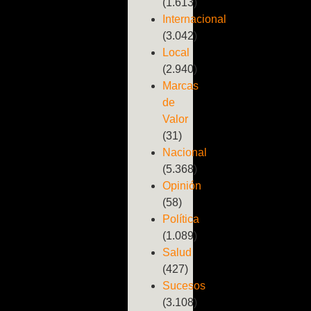
(1.613)
Internacional
(3.042)
Local
(2.940)
Marcas
de
Valor
(31)
Nacional
(5.368)
Opinión
(58)
Política
(1.089)
Salud
(427)
Sucesos
(3.108)