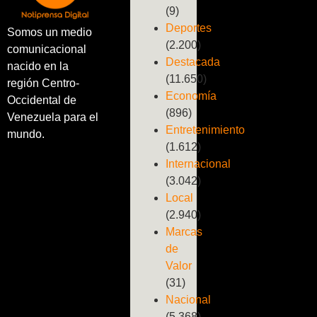
(9)
Deportes
Somos un medio
(2.200)
comunicacional
Destacada
nacido en la
(11.650)
región Centro-
Economía
Occidental de
(896)
Venezuela para el
Entretenimiento
mundo.
(1.612)
Internacional
(3.042)
Local
(2.940)
Marcas
de
Valor
(31)
Nacional
(5.368)