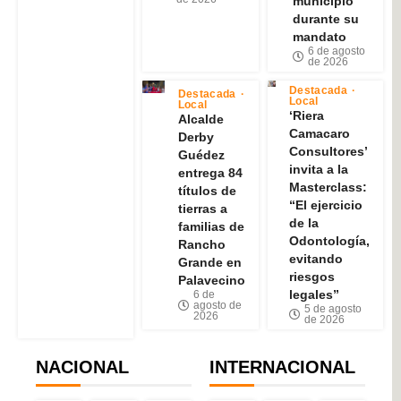
municipio
durante su
mandato
6 de agosto
de 2026
Destacada
Destacada
Local
Local
‘Riera
Alcalde
Camacaro
Derby
Consultores’
Guédez
invita a la
entrega 84
Masterclass:
títulos de
“El ejercicio
tierras a
de la
familias de
Odontología,
Rancho
evitando
Grande en
riesgos
Palavecino
legales”
6 de
agosto de
5 de agosto
2026
de 2026
NACIONAL
INTERNACIONAL