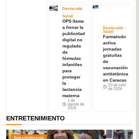
Destacada
Salud
OPS llama
a frenar la
Destacada
Salud
publicidad
Farmatodo
digital no
activa
regulada
jornadas
de
gratuitas
fórmulas
de
infantiles
vacunación
para
antitetánica
proteger
en Caracas
la
23 de julio
de 2026
lactancia
materna
1 de
agosto de
2026
ENTRETENIMIENTO
Entretenimiento