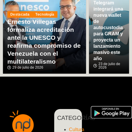
Telegram
integrará una
Destacada
Tecnología
nueva wallet
Ernesto Villegas
de
autocustodia
formaliza acreditación
para GRAM y
ante la UNESCO y
proyecta un
reafirma compromiso de
lanzamiento
masivo este
Venezuela con el
año
multilateralismo
23 de julio de
29 de julio de 2026
2026
CATEGORÍAS
Cultura