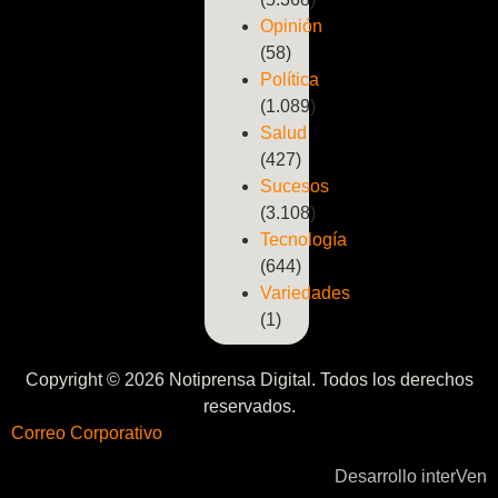
Opinión
(58)
Política
(1.089)
Salud
(427)
Sucesos
(3.108)
Tecnología
(644)
Variedades
(1)
Copyright © 2026 Notiprensa Digital. Todos los derechos
reservados.
Correo Corporativo
Desarrollo interVen