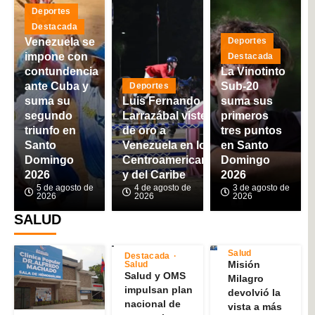
Deportes
Destacada
Venezuela se
Deportes
impone con
Destacada
contundencia
La Vinotinto
ante Cuba y
Sub-20
Deportes
suma su
Luis Fernando
suma sus
segundo
Larrazábal viste
primeros
triunfo en
de oro a
tres puntos
Santo
Venezuela en los
en Santo
Domingo
Centroamericanos
Domingo
2026
y del Caribe
2026
5 de agosto de
4 de agosto de
3 de agosto de
2026
2026
2026
SALUD
Salud
Destacada
Misión
Salud
Salud y OMS
Milagro
impulsan plan
devolvió la
nacional de
vista a más