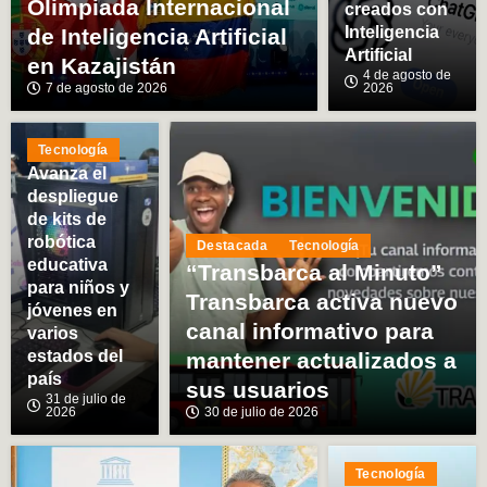
Olimpiada Internacional
creados con
Inteligencia
de Inteligencia Artificial
Artificial
en Kazajistán
4 de agosto de
7 de agosto de 2026
2026
Tecnología
Avanza el
despliegue
de kits de
robótica
Destacada
Tecnología
educativa
“Transbarca al Minuto”
para niños y
Transbarca activa nuevo
jóvenes en
canal informativo para
varios
estados del
mantener actualizados a
país
sus usuarios
31 de julio de
2026
30 de julio de 2026
Tecnología