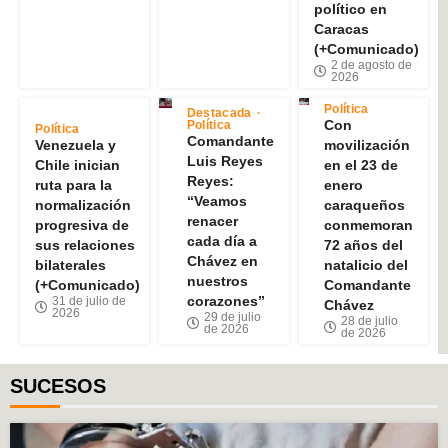
político en
Caracas
(+Comunicado)
2 de agosto de
2026
Política
Destacada
Con
Política
Política
Comandante
Venezuela y
movilización
Luis Reyes
Chile inician
en el 23 de
Reyes:
ruta para la
enero
“Veamos
normalización
caraqueños
renacer
progresiva de
conmemoran
cada día a
sus relaciones
72 años del
Chávez en
bilaterales
natalicio del
nuestros
(+Comunicado)
Comandante
corazones”
31 de julio de
Chávez
2026
29 de julio
28 de julio
de 2026
de 2026
SUCESOS