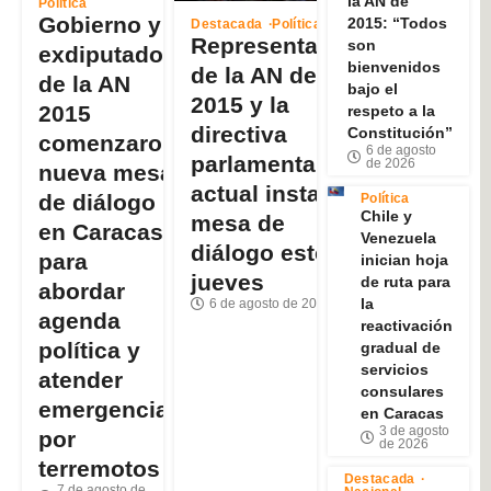
la AN de
Política
Gobierno y
2015: “Todos
Destacada
Política
Representantes
son
exdiputados
bienvenidos
de la AN de
de la AN
bajo el
2015 y la
2015
respeto a la
directiva
Constitución”
comenzaron
6 de agosto
parlamentaria
de 2026
nueva mesa
actual instalan
de diálogo
Política
Chile y
mesa de
en Caracas
Venezuela
diálogo este
para
inician hoja
jueves
de ruta para
abordar
la
6 de agosto de 2026
agenda
reactivación
política y
gradual de
servicios
atender
consulares
emergencia
en Caracas
3 de agosto
por
de 2026
terremotos
Destacada
7 de agosto de