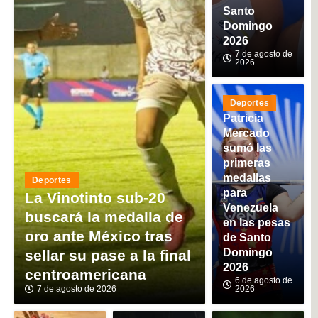
Santo
Domingo
2026
7 de agosto de
2026
Deportes
Patricia
Mercado
sumó las
primeras
medallas
Deportes
para
La Vinotinto sub-20
Venezuela
buscará la medalla de
en las pesas
oro ante México tras
de Santo
Domingo
sellar su pase a la final
2026
centroamericana
6 de agosto de
7 de agosto de 2026
2026