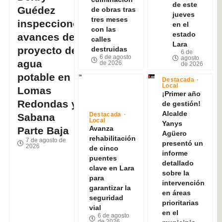
de este
Guédez
de obras tras
jueves
tres meses
inspeccionó
en el
con las
estado
avances del
calles
Lara
proyecto de
destruidas
6 de
6 de agosto
agosto
agua
de 2026
de 2026
potable en
Destacada
Local
Lomas
¡Primer año
Redondas y
de gestión!
Alcalde
Destacada
Sabana
Local
Yanys
Avanza
Parte Baja
Agüero
rehabilitación
7 de agosto de
presentó un
2026
de cinco
informe
puentes
detallado
clave en Lara
sobre la
para
intervención
garantizar la
en áreas
seguridad
prioritarias
vial
en el
6 de agosto
de 2026