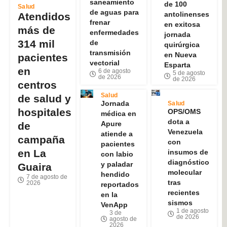
saneamiento
de 100
Salud
de aguas para
antolinenses
Atendidos
frenar
en exitosa
más de
enfermedades
jornada
314 mil
de
quirúrgica
transmisión
en Nueva
pacientes
vectorial
Esparta
en
6 de agosto
5 de agosto
de 2026
de 2026
centros
Salud
de salud y
Jornada
Salud
hospitales
OPS/OMS
médica en
dota a
Apure
de
Venezuela
atiende a
campaña
con
pacientes
en La
insumos de
con labio
diagnóstico
y paladar
Guaira
molecular
hendido
7 de agosto de
tras
2026
reportados
recientes
en la
sismos
VenApp
1 de agosto
3 de
de 2026
agosto de
2026