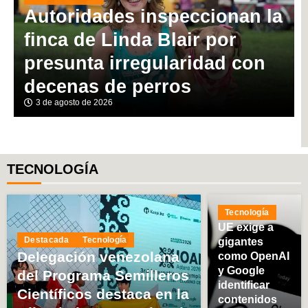
a
Plan “Venezuela RÍE” se
despliega en todos los
municipios larenses
1 de agosto de 2026
TECNOLOGÍA
Tecnología
UE exige a
Destacada
Tecnología
gigantes
Delegación venezolana
como OpenAI
y Google
del Programa Semilleros
identificar
Científicos destaca en la
contenidos