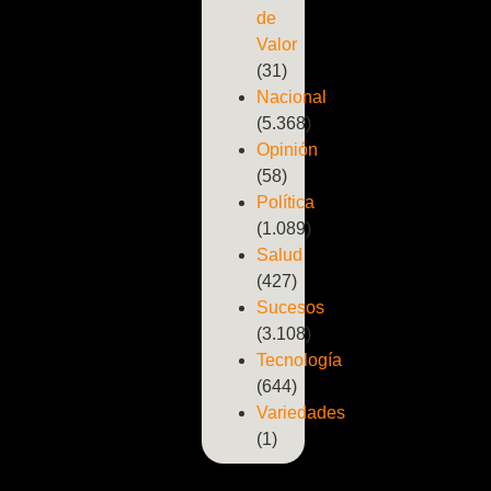
de
Valor
(31)
Nacional
(5.368)
Opinión
(58)
Política
(1.089)
Salud
(427)
Sucesos
(3.108)
Tecnología
(644)
Variedades
(1)