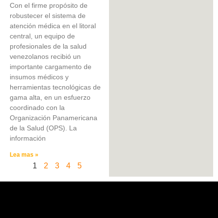
Con el firme propósito de
robustecer el sistema de
atención médica en el litoral
central, un equipo de
profesionales de la salud
venezolanos recibió un
importante cargamento de
insumos médicos y
herramientas tecnológicas de
gama alta, en un esfuerzo
coordinado con la
Organización Panamericana
de la Salud (OPS). La
información
Lea mas »
1
2
3
4
5