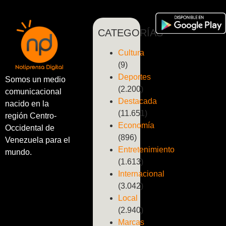
CATEGORÍAS
Cultura
(9)
Deportes
Somos un medio
(2.200)
comunicacional
Destacada
nacido en la
(11.651)
región Centro-
Economía
Occidental de
(896)
Venezuela para el
Entretenimiento
mundo.
(1.613)
Internacional
(3.042)
Local
(2.940)
Marcas