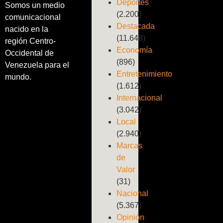
Deportes
Somos un medio
(2.200)
comunicacional
Destacada
nacido en la
(11.648)
región Centro-
Economía
Occidental de
(896)
Venezuela para el
Entretenimiento
mundo.
(1.612)
Internacional
(3.042)
Local
(2.940)
Marcas
de
Valor
(31)
Nacional
(5.367)
Opinión