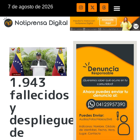
7 de agosto de 2026
1.943
fallecidos
y
despliegue
de