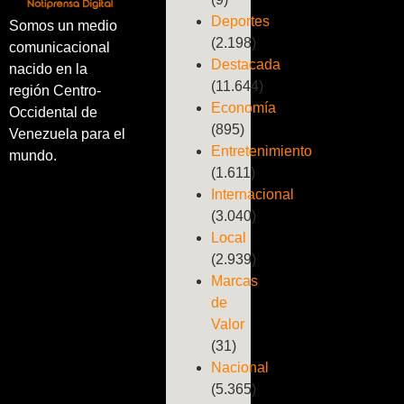
Deportes
Somos un medio
(2.198)
comunicacional
Destacada
nacido en la
(11.644)
región Centro-
Economía
Occidental de
(895)
Venezuela para el
Entretenimiento
mundo.
(1.611)
Internacional
(3.040)
Local
(2.939)
Marcas
de
Valor
(31)
Nacional
(5.365)