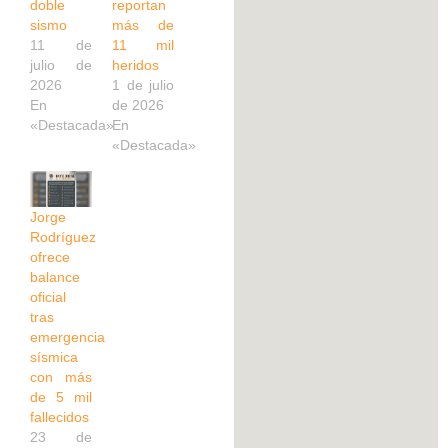
doble
reportan
sismo
más de
11 de
11 mil
julio de
heridos
2026
1 de julio
En
de 2026
«Destacada»
En
«Destacada»
Jorge
Rodríguez
ofrece
balance
oficial
tras
emergencia
sísmica
con más
de 5 mil
fallecidos
23 de