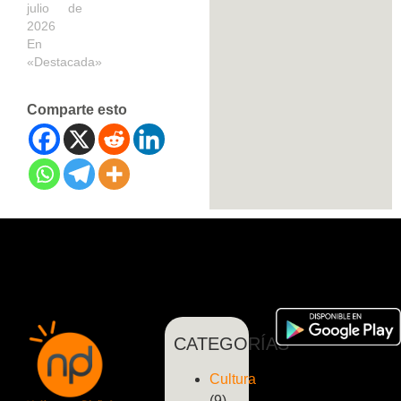
julio de
2026
En
«Destacada»
Comparte esto
CATEGORÍAS
Cultura
(9)