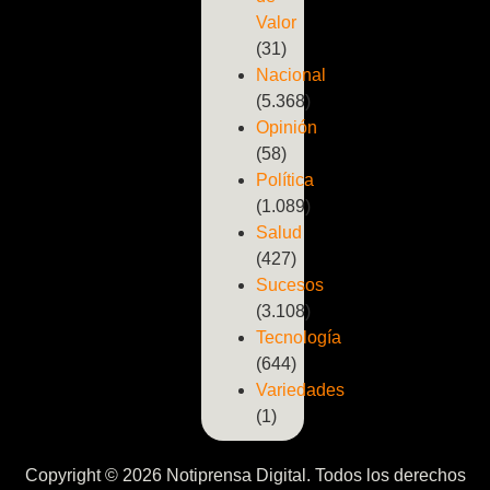
Valor
(31)
Nacional
(5.368)
Opinión
(58)
Política
(1.089)
Salud
(427)
Sucesos
(3.108)
Tecnología
(644)
Variedades
(1)
Copyright © 2026 Notiprensa Digital. Todos los derechos