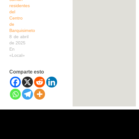
residentes
del
Centro
de
Barquisimeto
8 de abril
de 2025
En
«Local»
Comparte esto