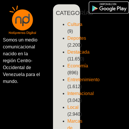
CATEGORÍAS
Cultura
(9)
Deportes
Somos un medio
(2.200)
comunicacional
Destacada
nacido en la
(11.650)
región Centro-
Economía
Occidental de
(896)
Venezuela para el
Entretenimiento
mundo.
(1.612)
Internacional
(3.042)
Local
(2.940)
Marcas
de