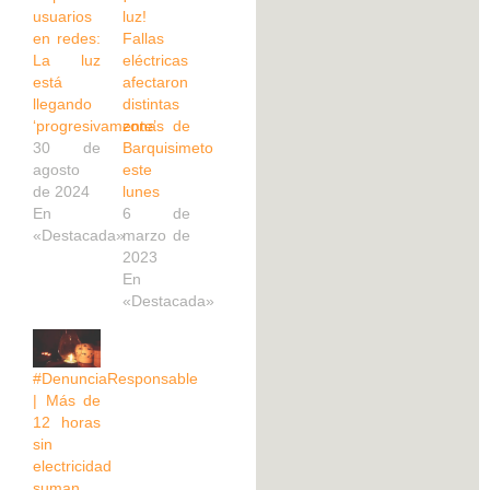
usuarios
luz!
en redes:
Fallas
La luz
eléctricas
está
afectaron
llegando
distintas
‘progresivamente’
zonas de
30 de
Barquisimeto
agosto
este
de 2024
lunes
En
6 de
«Destacada»
marzo de
2023
En
«Destacada»
#DenunciaResponsable
| Más de
12 horas
sin
electricidad
suman