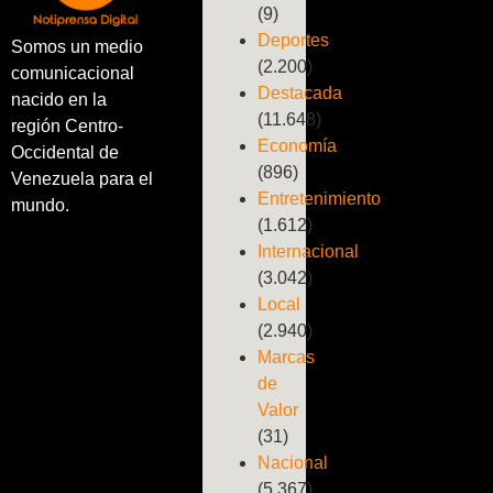
(9)
Deportes
Somos un medio
(2.200)
comunicacional
Destacada
nacido en la
(11.648)
región Centro-
Economía
Occidental de
(896)
Venezuela para el
Entretenimiento
mundo.
(1.612)
Internacional
(3.042)
Local
(2.940)
Marcas
de
Valor
(31)
Nacional
(5.367)