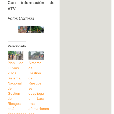
Con información de
VTV
Fotos Cortesía
Relacionado
Plan de
Sistema
Lluvias
de
2023 |
Gestión
Sistema
de
Nacional
Riesgos
de
se
Gestión
despliega
de
en Lara
Riesgos
tras
está
afectaciones
desplegado
por