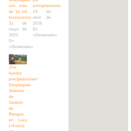
con más
precipitaciones
de 16 mil
14 de
funcionarios
abril de
31 de
2026
mayo de
En
2023
«Destacada»
En
«Destacada»
¡Por
fuertes
precipitaciones!
Desplegado
Sistema
de
Gestión
de
Riesgos
en Lara
(+Fotos)