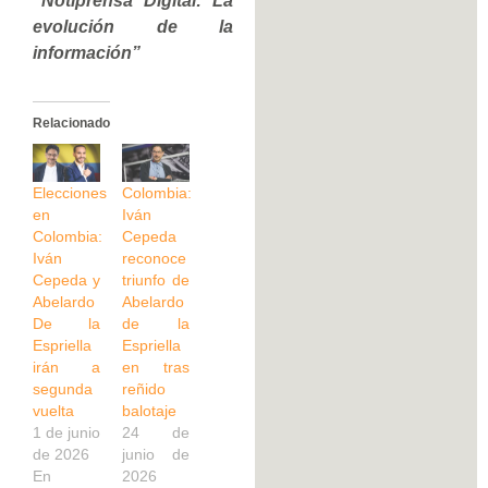
“Notiprensa Digital: La
evolución de la
información”
Relacionado
Elecciones
Colombia:
en
Iván
Colombia:
Cepeda
Iván
reconoce
Cepeda y
triunfo de
Abelardo
Abelardo
De la
de la
Espriella
Espriella
irán a
en tras
segunda
reñido
vuelta
balotaje
1 de junio
24 de
de 2026
junio de
En
2026