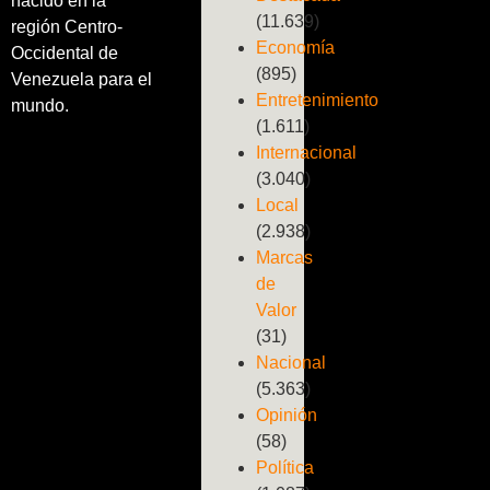
nacido en la
(11.639)
región Centro-
Economía
Occidental de
(895)
Venezuela para el
Entretenimiento
mundo.
(1.611)
Internacional
(3.040)
Local
(2.938)
Marcas
de
Valor
(31)
Nacional
(5.363)
Opinión
(58)
Política