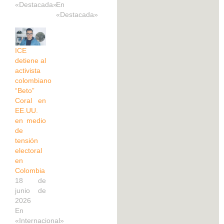
«Destacada»
En
«Destacada»
ICE
detiene al
activista
colombiano
“Beto”
Coral en
EE.UU.
en medio
de
tensión
electoral
en
Colombia
18 de
junio de
2026
En
«Internacional»