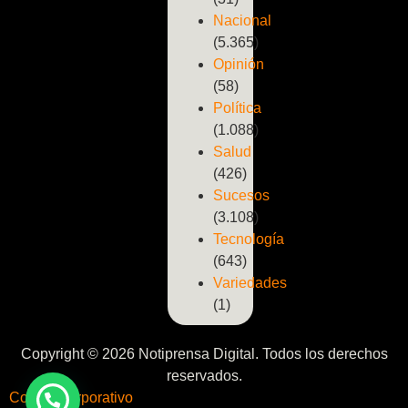
Nacional
(5.365)
Opinión
(58)
Política
(1.088)
Salud
(426)
Sucesos
(3.108)
Tecnología
(643)
Variedades
(1)
Copyright © 2026 Notiprensa Digital. Todos los derechos
reservados.
Correo Corporativo