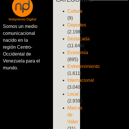
Cultura
(9)
Deportes
Somos un medio
(2.198)
comunicacional
Destacada
nacido en la
(11.644)
región Centro-
Economía
Occidental de
(895)
Venezuela para el
Entretenimiento
mundo.
(1.611)
Internacional
(3.040)
Local
(2.939)
Marcas
de
Valor
(31)