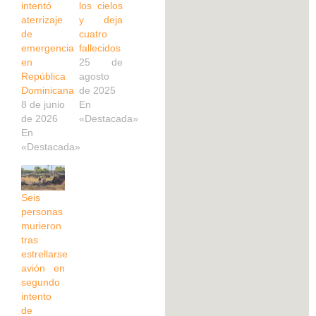
intentó
los cielos
aterrizaje
y deja
de
cuatro
emergencia
fallecidos
en
25 de
República
agosto
Dominicana
de 2025
8 de junio
En
de 2026
«Destacada»
En
«Destacada»
Seis
personas
murieron
tras
estrellarse
avión en
segundo
intento
de