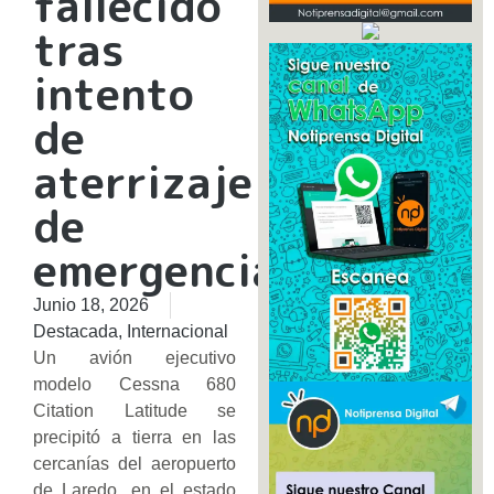
fallecido
tras
intento
de
aterrizaje
de
emergencia
Junio 18, 2026
Destacada
,
Internacional
Un avión ejecutivo
modelo Cessna 680
Citation Latitude se
precipitó a tierra en las
cercanías del aeropuerto
de Laredo, en el estado