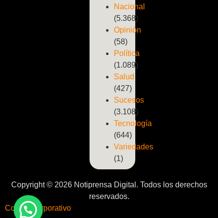
Nacional
(5.368)
Opinión
(58)
Política
(1.089)
Salud
(427)
Sucesos
(3.108)
Tecnología
(644)
Variedades
(1)
Copyright © 2026 Notiprensa Digital. Todos los derechos
reservados.
Correo Corporativo