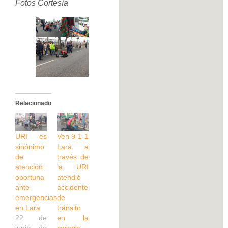
Fotos Cortesía
Relacionado
URI es
Ven 9-1-1
sinónimo
Lara a
de
través de
atención
la URI
oportuna
atendió
ante
accidente
emergencias
de
en Lara
tránsito
22 de
en la
junio de
carrera