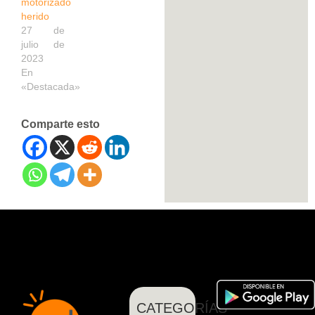
motorizado
herido
27 de
julio de
2023
En
«Destacada»
Comparte esto
CATEGORÍAS