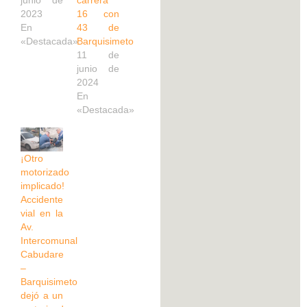
2023
16 con
En
43 de
«Destacada»
Barquisimeto
11 de
junio de
2024
En
«Destacada»
¡Otro
motorizado
implicado!
Accidente
vial en la
Av.
Intercomunal
Cabudare
–
Barquisimeto
dejó a un