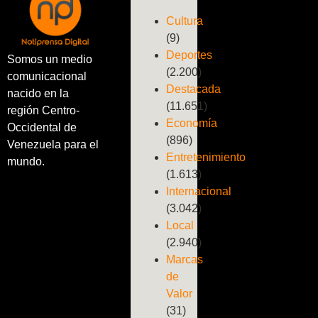
Cultura
(9)
Deportes
Somos un medio
(2.200)
comunicacional
Destacada
nacido en la
(11.651)
región Centro-
Economía
Occidental de
(896)
Venezuela para el
Entretenimiento
mundo.
(1.613)
Internacional
(3.042)
Local
(2.940)
Marcas
de
Valor
(31)