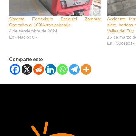
Sistema Ferroviario Ezequiel Zamora:
Accidente fer
Operativo al 100% tras sabotaje
siete heridos 
4 de septiembre de 2024
Valles del Tuy
En «Nacional»
15 de marzo d
En «Sucesos»
Comparte esto