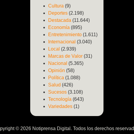
Cultura
(9)
Deportes
(2.198)
Destacada
(11.644)
Economía
(895)
Entretenimiento
(1.611)
Internacional
(3.040)
Local
(2.939)
Marcas de Valor
(31)
Nacional
(5.365)
Opinión
(58)
Política
(1.088)
Salud
(426)
Sucesos
(3.108)
Tecnología
(643)
Variedades
(1)
pyright © 2026 Notiprensa Digital. Todos los derechos reservad