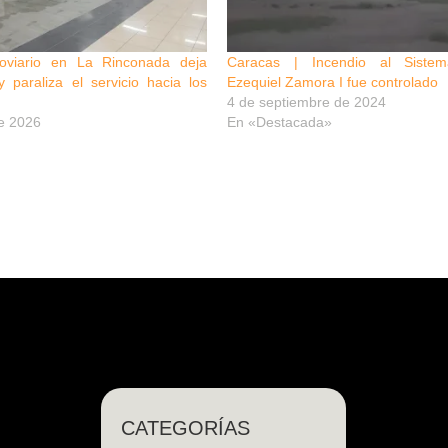
roviario en La Rinconada deja
Caracas | Incendio al Sistema
y paraliza el servicio hacia los
Ezequiel Zamora I fue controlado
4 de septiembre de 2024
e 2026
En «Destacada»
CATEGORÍAS