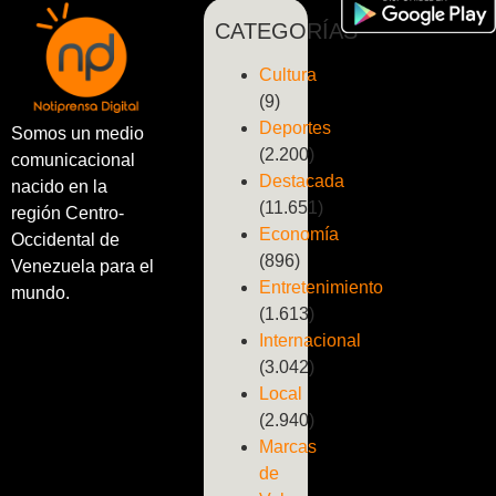
CATEGORÍAS
Cultura
(9)
Deportes
Somos un medio
(2.200)
comunicacional
Destacada
nacido en la
(11.651)
región Centro-
Economía
Occidental de
(896)
Venezuela para el
Entretenimiento
mundo.
(1.613)
Internacional
(3.042)
Local
(2.940)
Marcas
de