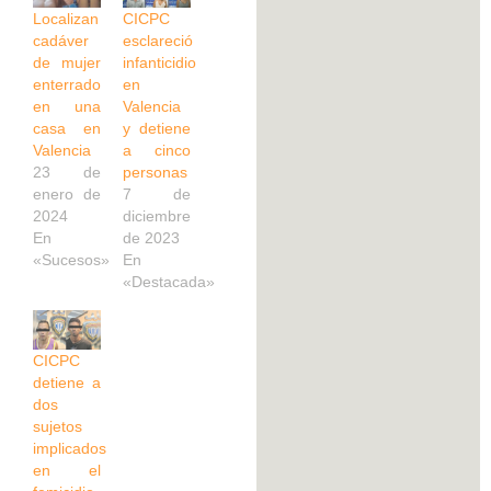
Localizan
CICPC
cadáver
esclareció
de mujer
infanticidio
enterrado
en
en una
Valencia
casa en
y detiene
Valencia
a cinco
23 de
personas
enero de
7 de
2024
diciembre
En
de 2023
«Sucesos»
En
«Destacada»
CICPC
detiene a
dos
sujetos
implicados
en el