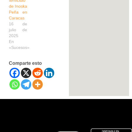
femicidio
de Inoska
Peña en
Caracas
16 de
julio de
2025
En
«Sucesos»
Comparte esto