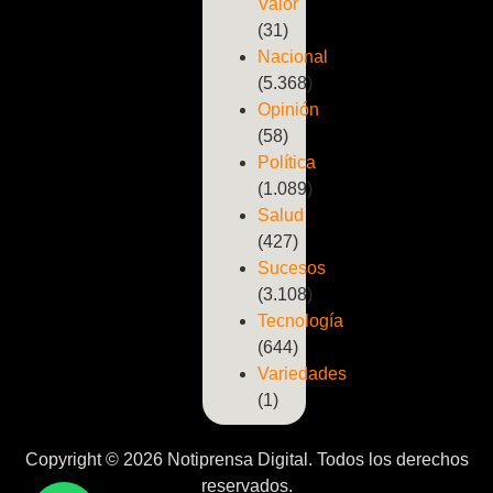
Valor
(31)
Nacional
(5.368)
Opinión
(58)
Política
(1.089)
Salud
(427)
Sucesos
(3.108)
Tecnología
(644)
Variedades
(1)
Copyright © 2026 Notiprensa Digital. Todos los derechos
reservados.