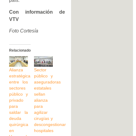
país.
Con información de
VTV
Foto Cortesía
Relacionado
Alianza
Sector
estratégica
público y
entre los
aseguradoras
sectores
estatales
público y
sellan
privado
alianza
para
para
saldar la
agilizar
deuda
cirugías y
quirúrgica
descongestionar
en
hospitales