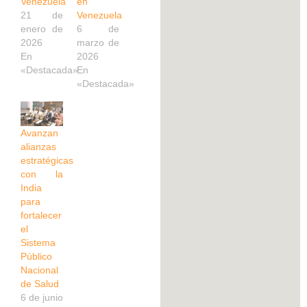
Venezuela
en
21 de
Venezuela
enero de
6 de
2026
marzo de
En
2026
«Destacada»
En
«Destacada»
Avanzan
alianzas
estratégicas
con la
India
para
fortalecer
el
Sistema
Público
Nacional
de Salud
6 de junio