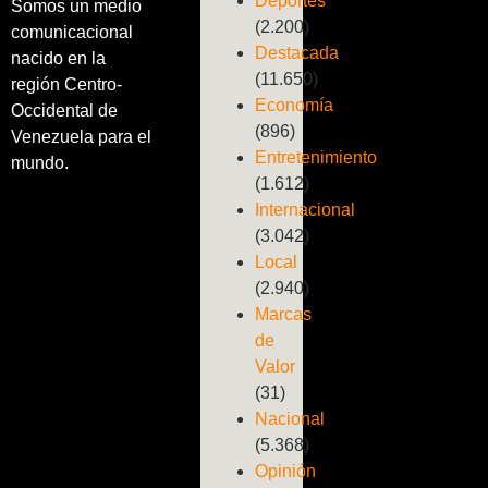
Deportes
Somos un medio
(2.200)
comunicacional
Destacada
nacido en la
(11.650)
región Centro-
Economía
Occidental de
(896)
Venezuela para el
Entretenimiento
mundo.
(1.612)
Internacional
(3.042)
Local
(2.940)
Marcas
de
Valor
(31)
Nacional
(5.368)
Opinión