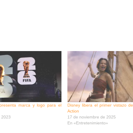
A presenta marca y logo para el
Disney libera el primer vistazo 
Action
 2023
17 de noviembre de 2025
En «Entretenimiento»