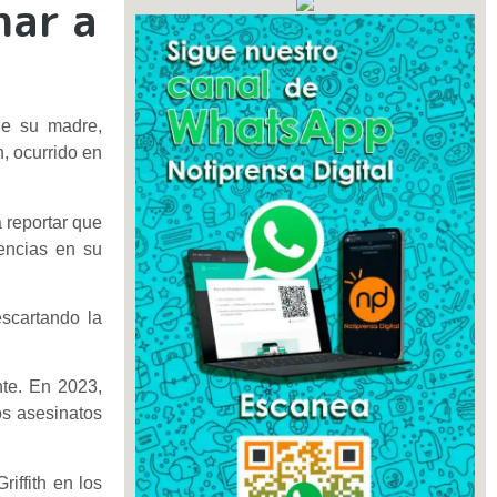
nar a
 de su madre,
h, ocurrido en
 reportar que
encias en su
scartando la
nte. En 2023,
os asesinatos
iffith en los