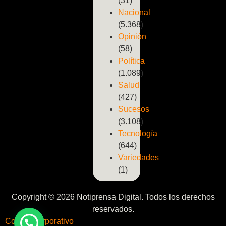
(31)
Nacional
(5.368)
Opinión
(58)
Política
(1.089)
Salud
(427)
Sucesos
(3.108)
Tecnología
(644)
Variedades
(1)
Copyright © 2026 Notiprensa Digital. Todos los derechos
reservados.
Correo Corporativo