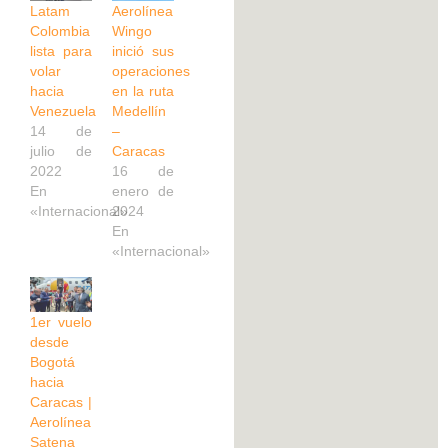
Latam
Aerolínea
Colombia
Wingo
lista para
inició sus
volar
operaciones
hacia
en la ruta
Venezuela
Medellín
14 de
–
julio de
Caracas
2022
16 de
En
enero de
«Internacional»
2024
En
«Internacional»
1er vuelo
desde
Bogotá
hacia
Caracas |
Aerolínea
Satena