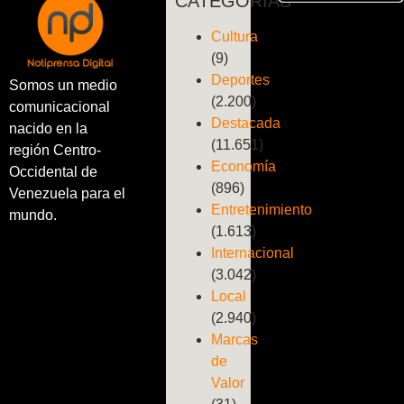
CATEGORÍAS
Cultura
(9)
Deportes
Somos un medio
(2.200)
comunicacional
Destacada
nacido en la
(11.651)
región Centro-
Economía
Occidental de
(896)
Venezuela para el
Entretenimiento
mundo.
(1.613)
Internacional
(3.042)
Local
(2.940)
Marcas
de
Valor