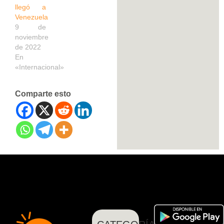
llegó a
Venezuela
9 de
noviembre
de 2022
En
«Internacional»
Comparte esto