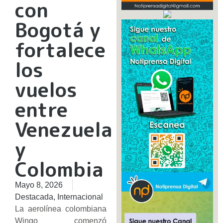
con
Bogotá y
fortalece
los
vuelos
entre
Venezuela
y
Colombia
Mayo 8, 2026
Destacada
,
Internacional
La aerolínea colombiana
Wingo comenzó