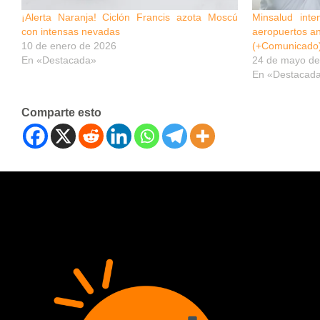
¡Alerta Naranja! Ciclón Francis azota Moscú
Minsalud inte
con intensas nevadas
aeropuertos an
10 de enero de 2026
(+Comunicado
En «Destacada»
24 de mayo de
En «Destacad
Comparte esto