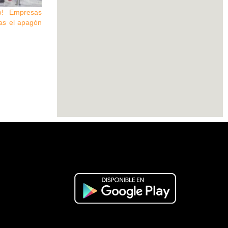
o! Empresas
ras el apagón