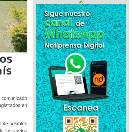
los
aís
te comunicado
egistrados en
ante posibles
de los vuelos