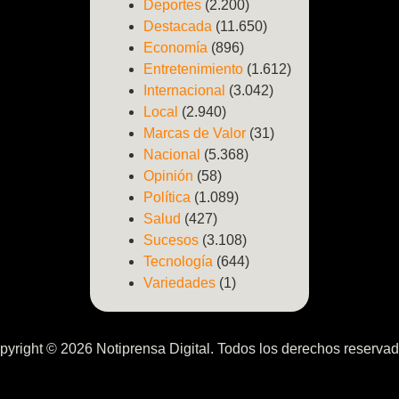
Deportes
(2.200)
Destacada
(11.650)
Economía
(896)
Entretenimiento
(1.612)
Internacional
(3.042)
Local
(2.940)
Marcas de Valor
(31)
Nacional
(5.368)
Opinión
(58)
Política
(1.089)
Salud
(427)
Sucesos
(3.108)
Tecnología
(644)
Variedades
(1)
pyright © 2026 Notiprensa Digital. Todos los derechos reservad