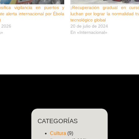
nsifica vigilancia en puertos y
¡Recuperación gradual en curs
te alerta internacional por Ébola
luchan por lograr la normalidad t
)
tecnológico global
 2026
20 de julio de 2024
a»
En «Internacional»
CATEGORÍAS
Cultura
(9)