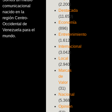
(2.200)
comunicacional
Destacada
nacido en la
(11.650)
región Centro-
Economía
Occidental de
(896)
Venezuela para el
Entretenimiento
mundo.
(1.612)
Internacional
(3.042)
Local
(2.940)
Marcas
de
Valor
(31)
Nacional
(5.368)
Opinión