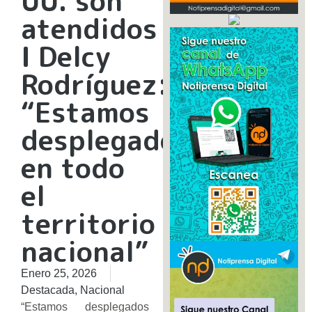
UU. son
atendidos
I Delcy
Rodríguez:
“Estamos
desplegados
en todo
el
territorio
nacional”
Enero 25, 2026
Destacada
,
Nacional
“Estamos desplegados