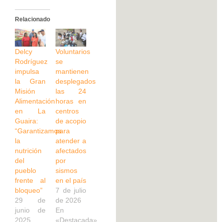
Relacionado
Delcy
Voluntarios
Rodríguez
se
impulsa
mantienen
la Gran
desplegados
Misión
las 24
Alimentación
horas en
en La
centros
Guaira:
de acopio
“Garantizamos
para
la
atender a
nutrición
afectados
del
por
pueblo
sismos
frente al
en el país
bloqueo”
7 de julio
29 de
de 2026
junio de
En
2025
«Destacada»