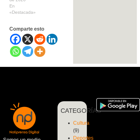
En
«Destacada»
Comparte esto
CATEGORÍAS
Cultura
(9)
Deportes
Somos un medio