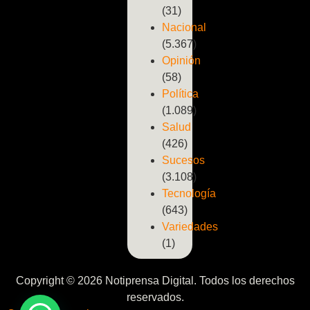
(31)
Nacional
(5.367)
Opinión
(58)
Política
(1.089)
Salud
(426)
Sucesos
(3.108)
Tecnología
(643)
Variedades
(1)
Copyright © 2026 Notiprensa Digital. Todos los derechos
reservados.