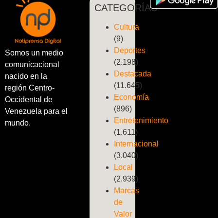
CATEGORÍAS
Cultura
(9)
Deportes
Somos un medio
(2.198)
comunicacional
Destacada
nacido en la
(11.645)
región Centro-
Economía
Occidental de
(896)
Venezuela para el
Entretenimiento
mundo.
(1.611)
Internacional
(3.040)
Local
(2.939)
Marcas
de
Valor