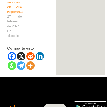
servidas
en Villa
Esperanza
27 de
febrero
de 2024
En
«Local»
Comparte esto