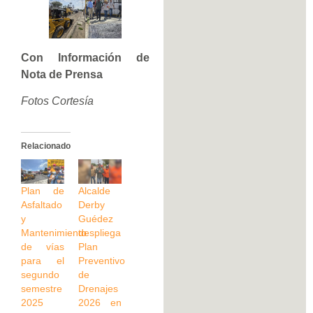
Con Información de
Nota de Prensa
Fotos Cortesía
Relacionado
Plan de
Alcalde
Asfaltado
Derby
y
Guédez
Mantenimiento
despliega
de vías
Plan
para el
Preventivo
segundo
de
semestre
Drenajes
2025
2026 en