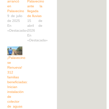
arrancó
Palavecino
en
ante la
Palavecino
llegada
9 de julio
de lluvias
de 2025
15 de
En
abril de
«Destacada»
2026
En
«Destacada»
¡Palavecino
se
Renueva!
312
familias
beneficiadas:
Inician
instalación
de
colector
de aguas