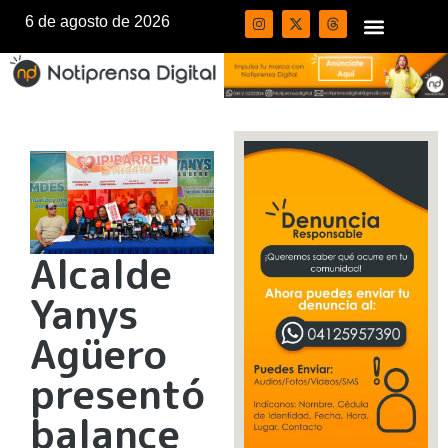
6 de agosto de 2026
Alcalde
Yanys
Agüero
presentó
balance