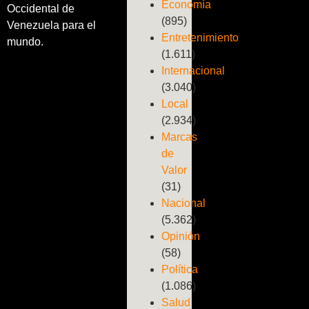
Economía
Occidental de
(895)
Venezuela para el
Entretenimiento
mundo.
(1.611)
Internacional
(3.040)
Local
(2.934)
Marcas
de
Valor
(31)
Nacional
(5.362)
Opinión
(58)
Política
(1.086)
Salud