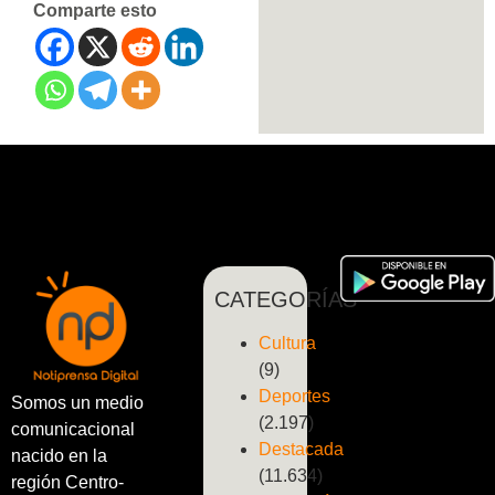
Comparte esto
CATEGORÍAS
Cultura
(9)
Deportes
Somos un medio
(2.197)
comunicacional
Destacada
nacido en la
(11.634)
región Centro-