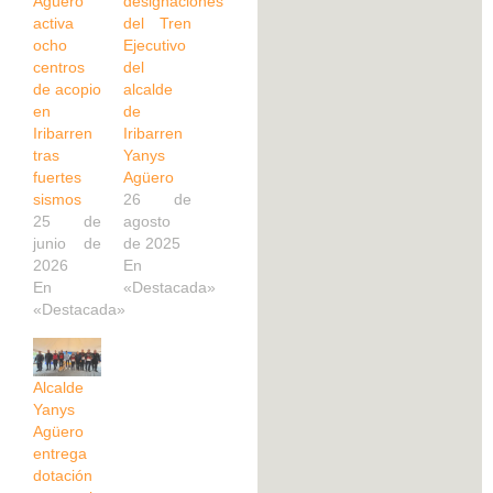
Agüero
designaciones
activa
del Tren
ocho
Ejecutivo
centros
del
de acopio
alcalde
en
de
Iribarren
Iribarren
tras
Yanys
fuertes
Agüero
sismos
26 de
25 de
agosto
junio de
de 2025
2026
En
En
«Destacada»
«Destacada»
Alcalde
Yanys
Agüero
entrega
dotación