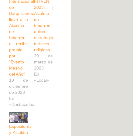
Internacional
FITVEN
de
2023 |
Barquisimeto
Alcaldía
llevó a la
de
Alcaldía
Iribarren
de
aplica
Iribarren
estrategia
a recibir
turística
premio
religiosa
por
20 de
“Evento
marzo de
Masivo
2023
del Año”
En
19 de
«Local»
diciembre
de 2023
En
«Destacada»
Expositores
y Alcaldía