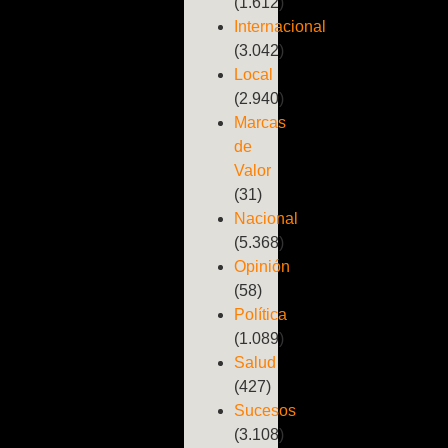
(1.612)
Internacional
(3.042)
Local
(2.940)
Marcas
de
Valor
(31)
Nacional
(5.368)
Opinión
(58)
Política
(1.089)
Salud
(427)
Sucesos
(3.108)