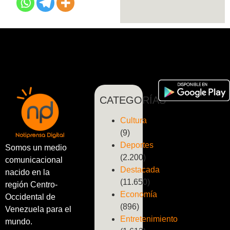
CATEGORÍAS
Cultura
(9)
Deportes
Somos un medio
(2.200)
comunicacional
Destacada
nacido en la
(11.650)
región Centro-
Economía
Occidental de
(896)
Venezuela para el
Entretenimiento
mundo.