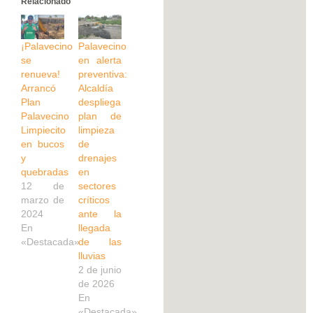
Relacionado
¡Palavecino
Palavecino
se
en alerta
renueva!
preventiva:
Arrancó
Alcaldía
Plan
despliega
Palavecino
plan de
Limpiecito
limpieza
en bucos
de
y
drenajes
quebradas
en
12 de
sectores
marzo de
críticos
2024
ante la
En
llegada
«Destacada»
de las
lluvias
2 de junio
de 2026
En
«Destacada»