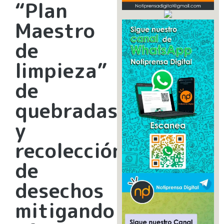
“Plan
Maestro
de
limpieza”
de
quebradas
y
recolección
de
desechos
mitigando