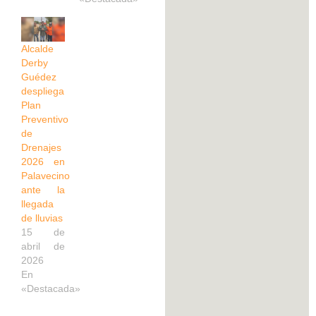
Alcalde
Derby
Guédez
despliega
Plan
Preventivo
de
Drenajes
2026 en
Palavecino
ante la
llegada
de lluvias
15 de
abril de
2026
En
«Destacada»