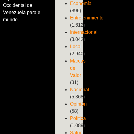
Economía
Occidental de
(896)
Venezuela para el
Entretenimiento
mundo.
(1.612)
Internacional
(3.042)
Local
(2.940)
Marcas
de
Valor
(31)
Nacional
(5.368)
Opinión
(58)
Política
(1.089)
Salud