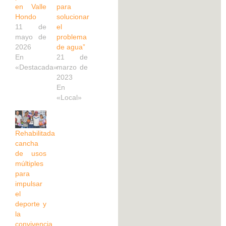
en Valle
para
Hondo
solucionar
11 de
el
mayo de
problema
2026
de agua”
En
21 de
«Destacada»
marzo de
2023
En
«Local»
Rehabilitada
cancha
de usos
múltiples
para
impulsar
el
deporte y
la
convivencia