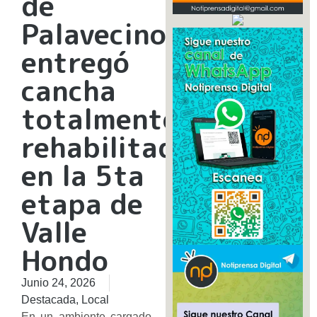
de
Palavecino
entregó
cancha
totalmente
rehabilitada
en la 5ta
etapa de
Valle
Hondo
Junio 24, 2026
Destacada
,
Local
​En un ambiente cargado