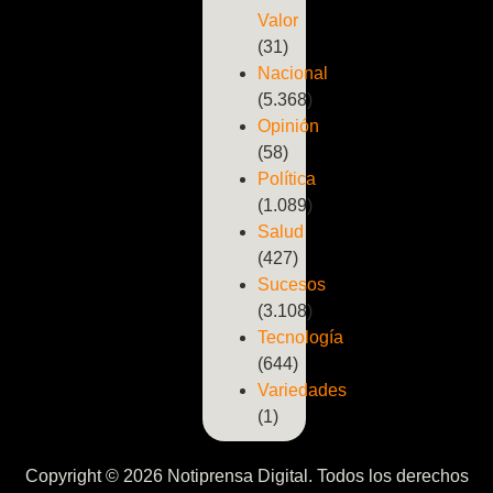
Valor
(31)
Nacional
(5.368)
Opinión
(58)
Política
(1.089)
Salud
(427)
Sucesos
(3.108)
Tecnología
(644)
Variedades
(1)
Copyright © 2026 Notiprensa Digital. Todos los derechos