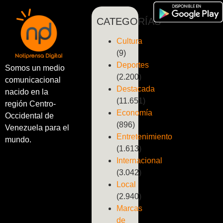
CATEGORÍAS
Cultura
(9)
Deportes
Somos un medio
(2.200)
comunicacional
Destacada
nacido en la
(11.651)
región Centro-
Economía
Occidental de
(896)
Venezuela para el
Entretenimiento
mundo.
(1.613)
Internacional
(3.042)
Local
(2.940)
Marcas
de