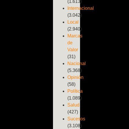
(1.613)
Internacional
(3.042)
Local
(2.940)
Marcas
de
Valor
(31)
Nacional
(5.368)
Opinión
(58)
Política
(1.089)
Salud
(427)
Sucesos
(3.108)