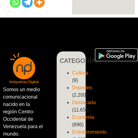
CATEGORÍAS
Cultura
(9)
Deportes
Somos un medio
(2.200)
comunicacional
Destacada
nacido en la
(11.651)
región Centro-
Economía
Occidental de
(896)
Venezuela para el
Entretenimiento
mundo.