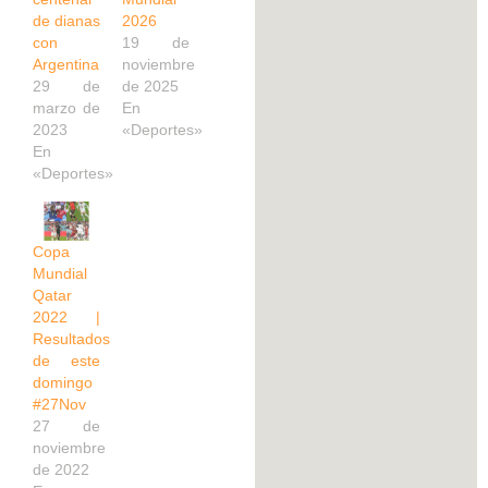
de dianas
2026
con
19 de
Argentina
noviembre
29 de
de 2025
marzo de
En
2023
«Deportes»
En
«Deportes»
Copa
Mundial
Qatar
2022 |
Resultados
de este
domingo
#27Nov
27 de
noviembre
de 2022