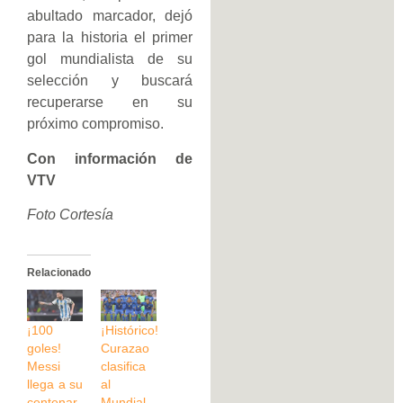
abultado marcador, dejó
para la historia el primer
gol mundialista de su
selección y buscará
recuperarse en su
próximo compromiso.
Con información de
VTV
Foto Cortesía
Relacionado
¡100
¡Histórico!
goles!
Curazao
Messi
clasifica
llega a su
al
centenar
Mundial