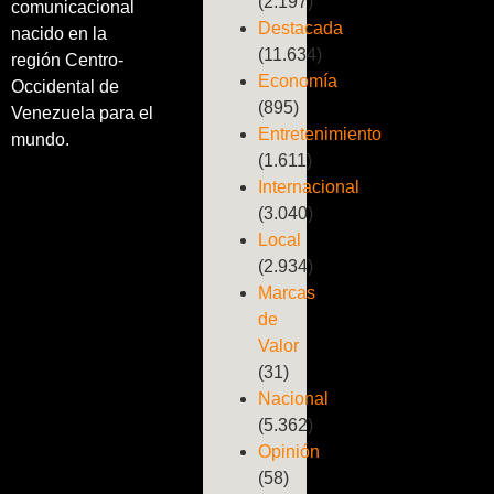
(2.197)
comunicacional
Destacada
nacido en la
(11.634)
región Centro-
Economía
Occidental de
(895)
Venezuela para el
Entretenimiento
mundo.
(1.611)
Internacional
(3.040)
Local
(2.934)
Marcas
de
Valor
(31)
Nacional
(5.362)
Opinión
(58)