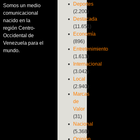
Deportes
Somos un medio
(2.200)
comunicacional
Destacada
nacido en la
(11.651)
región Centro-
Economía
Occidental de
(896)
Venezuela para el
Entretenimiento
mundo.
(1.613)
Internacional
(3.042)
Local
(2.940)
Marcas
de
Valor
(31)
Nacional
(5.368)
Opinión