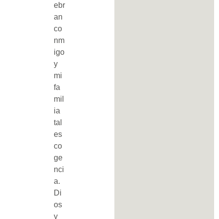
ebr
an
co
nm
igo
y
mi
fa
mil
ia
tal
es
co
ge
nci
a.
Di
os
y