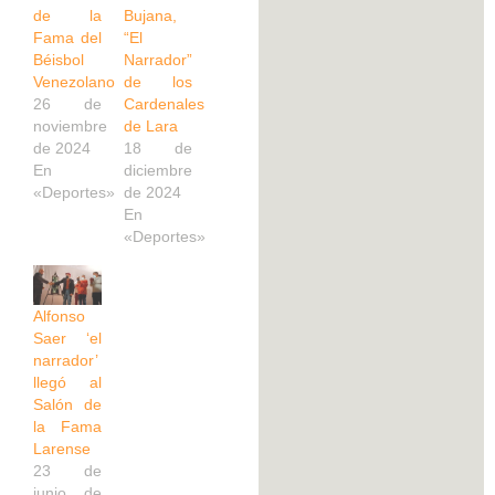
de la
Bujana,
Fama del
“El
Béisbol
Narrador”
Venezolano
de los
26 de
Cardenales
noviembre
de Lara
de 2024
18 de
En
diciembre
«Deportes»
de 2024
En
«Deportes»
Alfonso
Saer ‘el
narrador’
llegó al
Salón de
la Fama
Larense
23 de
junio de