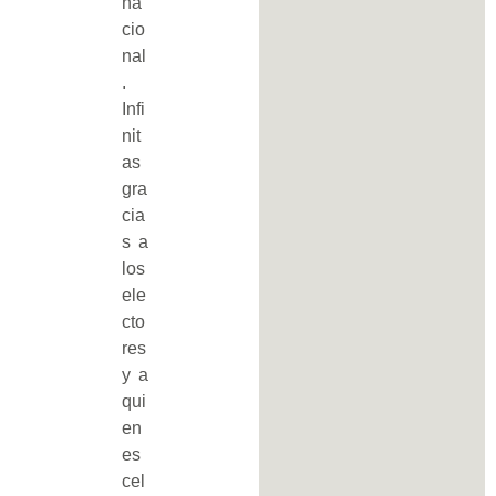
na
cio
nal
.
Infi
nit
as
gra
cia
s a
los
ele
cto
res
y a
qui
en
es
cel