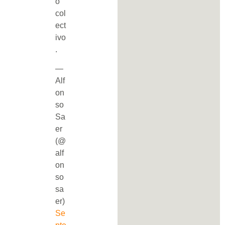
o
col
ect
ivo
.
—
Alf
on
so
Sa
er
(@
alf
on
so
sa
er)
Se