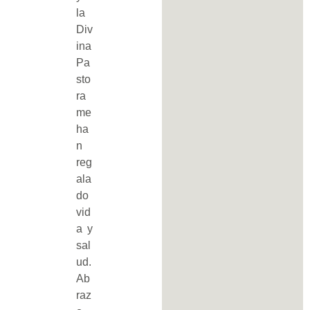
la
Div
ina
Pa
sto
ra
me
ha
n
reg
ala
do
vid
a y
sal
ud.
Ab
raz