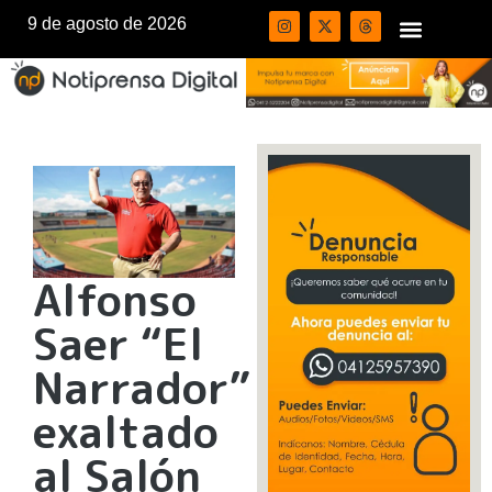
9 de agosto de 2026
Alfonso
Saer “El
Narrador”
exaltado
al Salón