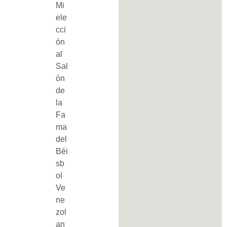
Mi
ele
cci
ón
al
Sal
ón
de
la
Fa
ma
del
Béi
sb
ol
Ve
ne
zol
an