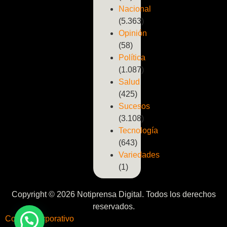
Nacional
(5.363)
Opinión
(58)
Política
(1.087)
Salud
(425)
Sucesos
(3.108)
Tecnología
(643)
Variedades
(1)
Copyright © 2026 Notiprensa Digital. Todos los derechos
reservados.
Correo Corporativo