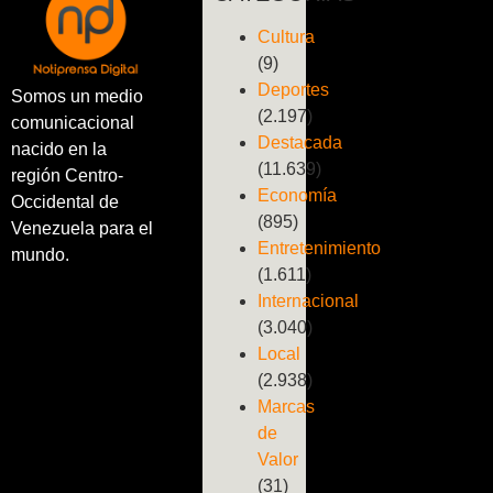
Cultura
(9)
Deportes
Somos un medio
(2.197)
comunicacional
Destacada
nacido en la
(11.639)
región Centro-
Economía
Occidental de
(895)
Venezuela para el
Entretenimiento
mundo.
(1.611)
Internacional
(3.040)
Local
(2.938)
Marcas
de
Valor
(31)