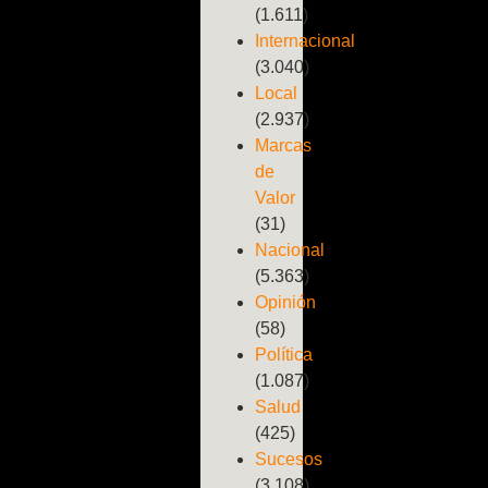
(1.611)
Internacional
(3.040)
Local
(2.937)
Marcas
de
Valor
(31)
Nacional
(5.363)
Opinión
(58)
Política
(1.087)
Salud
(425)
Sucesos
(3.108)