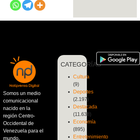
CATEGORÍAS
Cultura
(9)
Deportes
Somos un medio
(2.197)
comunicacional
Destacada
nacido en la
(11.638)
región Centro-
Economía
Occidental de
(895)
Venezuela para el
Entretenimiento
mundo.