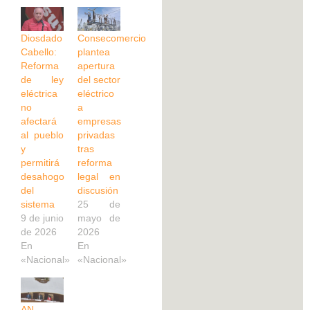
Diosdado
Consecomercio
Cabello:
plantea
Reforma
apertura
de ley
del sector
eléctrica
eléctrico
no
a
afectará
empresas
al pueblo
privadas
y
tras
permitirá
reforma
desahogo
legal en
del
discusión
sistema
25 de
9 de junio
mayo de
de 2026
2026
En
En
«Nacional»
«Nacional»
AN