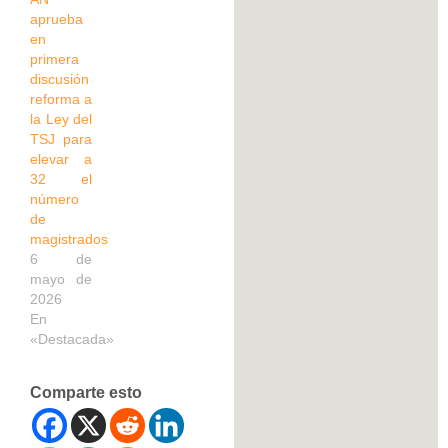
aprueba
en
primera
discusión
reforma a
la Ley del
TSJ para
elevar a
32 el
número
de
magistrados
6 de
mayo de
2026
En
«Destacada»
Comparte esto