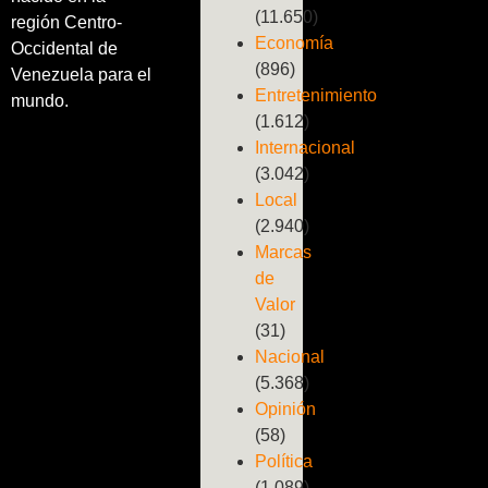
(11.650)
región Centro-
Economía
Occidental de
(896)
Venezuela para el
Entretenimiento
mundo.
(1.612)
Internacional
(3.042)
Local
(2.940)
Marcas
de
Valor
(31)
Nacional
(5.368)
Opinión
(58)
Política
(1.089)