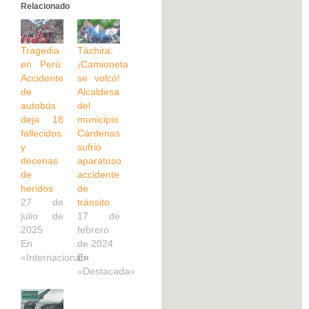
Relacionado
Tragedia
Táchira:
en Perú:
¡Camioneta
Accidente
se volcó!
de
Alcaldesa
autobús
del
deja 18
municipio
fallecidos
Cárdenas
y
sufrió
decenas
aparatoso
de
accidente
heridos
de
27 de
tránsito
julio de
17 de
2025
febrero
En
de 2024
«Internacional»
En
«Destacada»