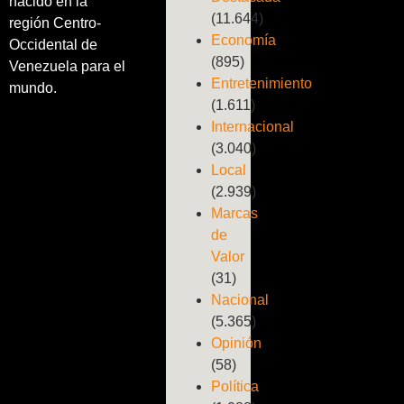
nacido en la
(11.644)
región Centro-
Economía
Occidental de
(895)
Venezuela para el
Entretenimiento
mundo.
(1.611)
Internacional
(3.040)
Local
(2.939)
Marcas
de
Valor
(31)
Nacional
(5.365)
Opinión
(58)
Política