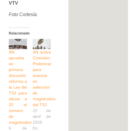
VTV
Foto Cortesía
Relacionado
AN
AN activa
aprueba
Comisión
en
Preliminar
primera
para
discusión
avanzar
reforma a
en
la Ley del
selección
TSJ para
de
elevar a
magistrados
32 el
del TSJ
número
22 de
de
abril de
magistrados
2026
6 de
En