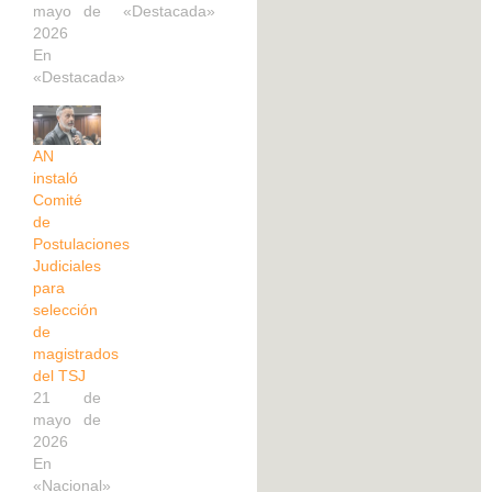
mayo de
«Destacada»
2026
En
«Destacada»
AN
instaló
Comité
de
Postulaciones
Judiciales
para
selección
de
magistrados
del TSJ
21 de
mayo de
2026
En
«Nacional»