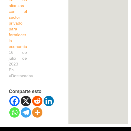
alianzas
con el
sector
privado
para
fortalecer
la
economía
16 de
julio de
2023
En
«Destacada»
Comparte esto