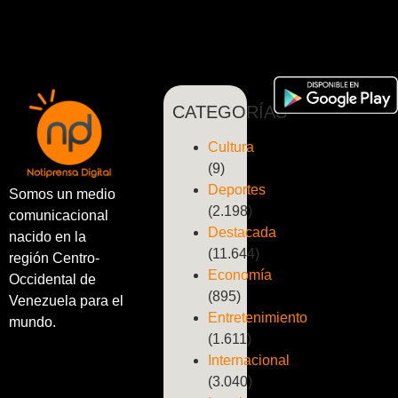
CATEGORÍAS
Cultura
(9)
Deportes
Somos un medio
(2.198)
comunicacional
Destacada
nacido en la
(11.644)
región Centro-
Economía
Occidental de
(895)
Venezuela para el
Entretenimiento
mundo.
(1.611)
Internacional
(3.040)