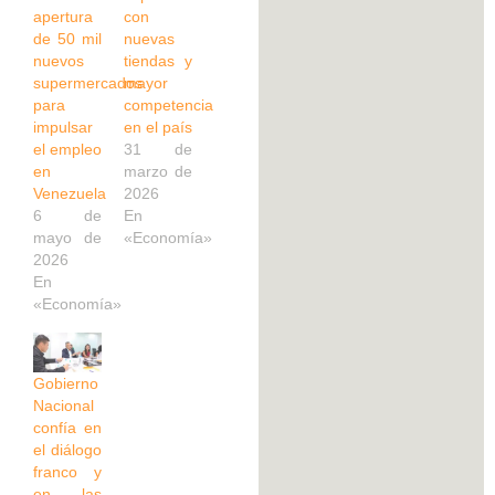
apertura
con
de 50 mil
nuevas
nuevos
tiendas y
supermercados
mayor
para
competencia
impulsar
en el país
el empleo
31 de
en
marzo de
Venezuela
2026
6 de
En
mayo de
«Economía»
2026
En
«Economía»
Gobierno
Nacional
confía en
el diálogo
franco y
en las