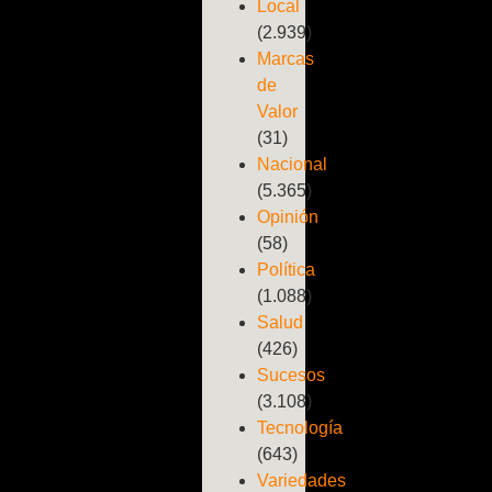
Local
(2.939)
Marcas
de
Valor
(31)
Nacional
(5.365)
Opinión
(58)
Política
(1.088)
Salud
(426)
Sucesos
(3.108)
Tecnología
(643)
Variedades